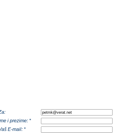
Za:
Ime i prezime: *
Vaš E-mail: *