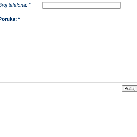
Broj telefona: *
Poruka: *