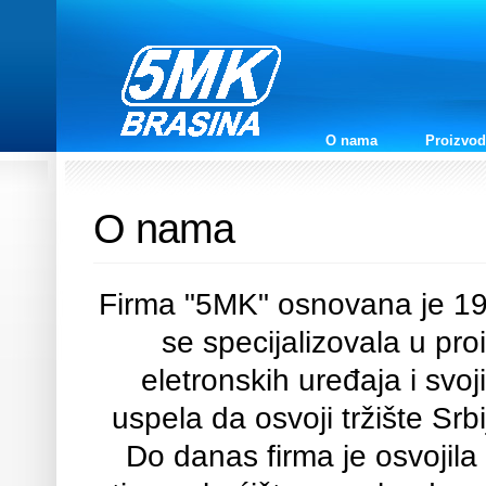
O nama
Proizvod
O nama
Firma "5MK" osnovana je 19
se specijalizovala u pr
eletronskih uređaja i svo
uspela da osvoji tržište Sr
Do danas firma je osvojil