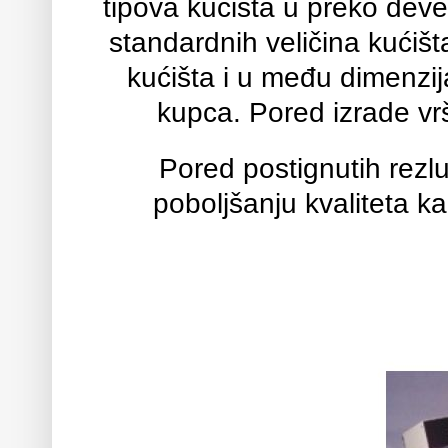
tipova kućišta u preko deve
standardnih veličina kućiš
kućišta i u među dimenzij
kupca. Pored izrade vr
Pored postignutih rezlu
poboljšanju kvaliteta k